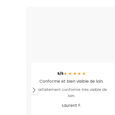
★
★
★
★
★
5/5
re pour
Conforme et bien visible de loin.
Parfaitement conforme très visible de
 bonne
loin.
Laurent F.