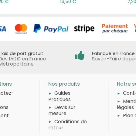
20 €
13,50 €
7,2
Frais de port gratuit
Fabriqué en France
Dès 150€ en France
Savoir-Faire depui
Métropolitaine
tions
Nos produits
Notre s
ctez-
Guides
Confi
Pratiques
Ment
sons
Devis sur
légales
mesure
ment
Plan 
Conditions de
retour