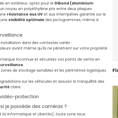
le en extérieur, optez pour le
Dibond (aluminium
n noyau en polyéthylène pris entre deux plaques
 une
résistance aux UV
et aux intempéries garantie sur le
t une
visibilité optimale
des pictogrammes, même à
rveillance
nstallation dans des contextes variés :
oleurs avant même qu'ils ne pénètrent sur votre propriété
émarque inconnue et sécurisez vos points de vente en
urveillance
.
Fi
s zones de stockage sensibles et les périmètres logistiques
gradations sur les véhicules et assurez la tranquillité des
urité
claire.
 vidéo-protection
au si je possède des caméras ?
oi Informatique et Libertés), toute zone sous