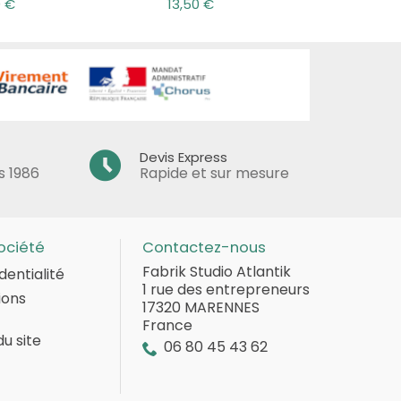
0 €
13,50 €
8,30 
Devis Express
s 1986
Rapide et sur mesure
ociété
Contactez-nous
Fabrik Studio Atlantik
dentialité
1 rue des entrepreneurs
ions
17320 MARENNES
France
du site
06 80 45 43 62