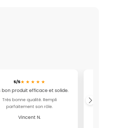
★
★
★
★
★
★
5/5
5/5
 bon produit efficace et solide.
Clair effica
Très bonne qualité. Rempli
Signalisation 
parfaitement son rôle.
Syl
Vincent N.