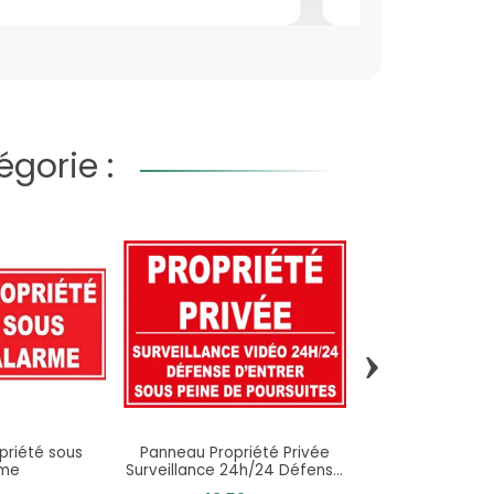
gorie :
›
priété sous
Panneau Propriété Privée
Panneau alarme 
rme
Surveillance 24h/24 Défense
électronique s
d’Entrer Poursuites