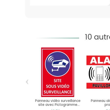
10 aut
‹
Panneau vidéo surveillance
Panneau al
site avec Pictogramme
pr
caméra