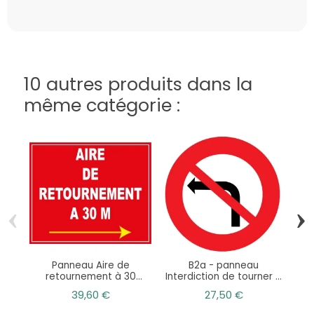
10 autres produits dans la
même catégorie :
‹
›
Panneau Aire de
B2a - panneau
Pan
retournement à 30
Interdiction de tourner à
mètres droite
gauche
39,60 €
27,50 €