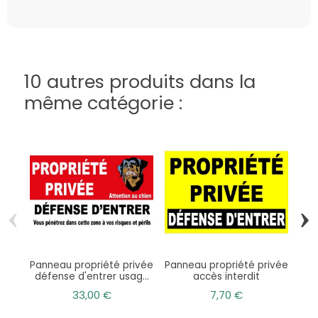
10 autres produits dans la
même catégorie :
‹
›
Panneau propriété privée
Panneau propriété privée
Pa
défense d'entrer usage
accès interdit
p
extérieur
33,00 €
7,70 €