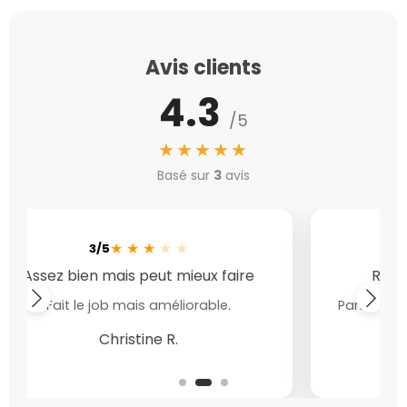
Avis clients
4.3
/5
★★★★★
Basé sur
3
avis
★
★
★
★
★
3/5
Assez bien mais peut mieux faire
Ralen
Fait le job mais améliorable.
Parfait pour
Christine R.