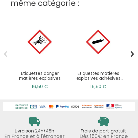
même catégorie :
‹
›
Etiquettes danger
Etiquettes matières
Eti
matières explosives
explosives adhésives
autocollantes conformes
pour signalétique de
16,50 €
16,50 €
CLP
sécurité
Livraison 24h/48h
Frais de port gratuit
En France et à l'étranger
Dès 150€ en France