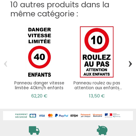
10 autres produits dans la
même catégorie :
‹
›
Panneau danger vitesse
Panneau roulez au pas
Pa
limitée 40km/h enfants
attention aux enfants
en
vitesse limitée à 10km/h
62,20 €
13,50 €